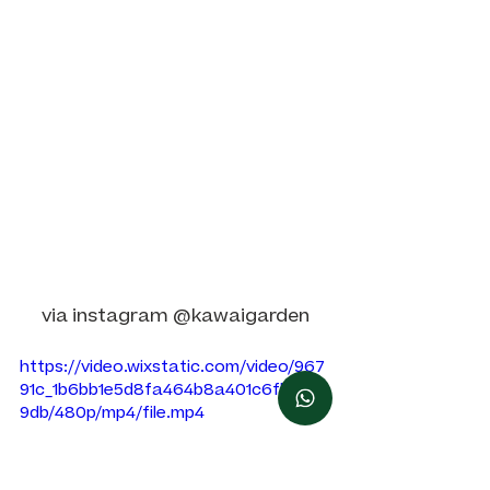
via instagram @kawaigarden
https://video.wixstatic.com/video/967
91c_1b6bb1e5d8fa464b8a401c6fb84be
9db/480p/mp4/file.mp4